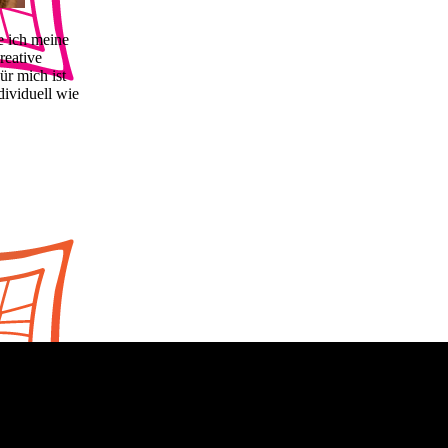
e ich meine
reative
ür mich ist
dividuell wie