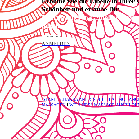
Erblühe wie die Libelle in Ihrer 
Schönheit und erlaube Dir
kraftv
Deinem inneren Gefühl bedingun
folgen.
JETZT
ANMELDEN
START
I
CHAKRA ART & SOUL HEALING
I
ANG
MASSAGEN
I
WELLNESS MASSAGE AUSBILDU