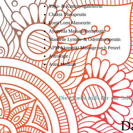
Yoga- & Kin­der­yo­ga­leh­re­rin
Chakra Therapeutin
Lomi Lomi Masseurin
Ayurveda Mas­sage­the­ra­peu­tin
Manuelle Lymph- & Öd­em­the­ra­peu­tin
APM Aku­punkt Mas­sa­ge nach Penzel
Astrologie
Astro Medizin
Die Libelle hilft Dir zur Se
Da