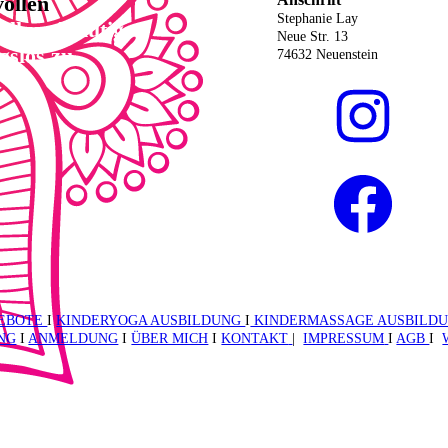
vollen
Stephanie Lay
oll und mutig
Neue Str. 13
gslos zu
74632 Neuenstein
EBOTE
I
KINDERYOGA AUSBILDUNG
I
KINDERMASSAGE AUSBILD
NG
I
ANMELDUNG
I
ÜBER MICH
I
KONTAKT
|
IMPRESSUM
I
AGB
I