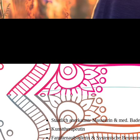
Staatlich an­er­kann­te Mas­seu­rin & med. Ba­de­
Kunst­the­ra­peu­tin
Fa­mi­lien­auf­stel­le­rin & Sys­te­mi­sche Berateri