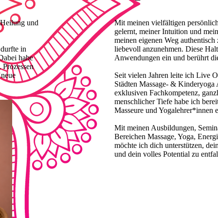
 Heilung und
Mit meinen vielfältigen persönli
gelernt, meiner Intuition und me
meinen eigenen Weg authentisch 
durfte in
liebevoll anzunehmen. Diese Haltu
 Dabei habe
Anwendungen ein und berührt die
, Prozessen
 neue
Seit vielen Jahren leite ich Live
Städten Massage- & Kinderyoga 
exklusiven Fachkompetenz, ganzhe
menschlicher Tiefe habe ich bere
Masseure und Yogalehrer*innen er
Mit meinen Ausbildungen, Semina
Bereichen Massage, Yoga, Energie
möchte ich dich unterstützen, dei
und dein volles Potential zu entfal