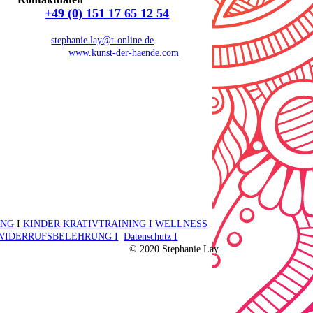
Tel.:
+49 (0) 151 17 65 12 54
E-Mail:
stephanie.lay@t-online.de
2. Webseite:
www.kunst-der-haende.com
Kontakt aufnehmen
UNG
I
KINDER KRATIVTRAINING I
WELLNESS
WIDERRUFSBELEHRUNG
I
Datenschutz
I
© 2020 Stephanie Lay