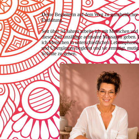
Deine Begleiterin auf dem Weg zu ganzheitlicher
Entfaltung.
Seit über 34 Jahren arbeite ich mit Menschen und 
dieser Zeit unzählige achtsame Massagen geben.
ich Menschen in unterschiedlichen Lebensphasen
und Übergängen begleitet und sie ermutigt, mutig
Schritte zu gehen.