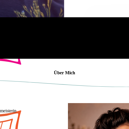
Über Mich
meis­te­rin
n